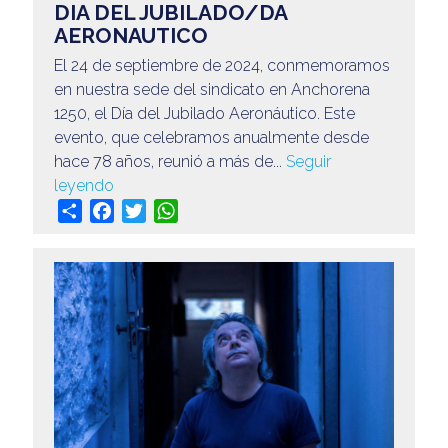
DIA DEL JUBILADO/DA
AERONAUTICO
El 24 de septiembre de 2024, conmemoramos
en nuestra sede del sindicato en Anchorena
1250, el Día del Jubilado Aeronáutico. Este
evento, que celebramos anualmente desde
hace 78 años, reunió a más de...
Seguir
leyendo
Share
Facebook
Twitter
WhatsApp