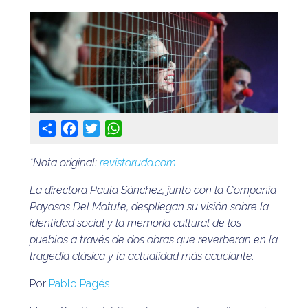
@apaeronauticos
(011) 4823 0294
@apa_oficial
info@apaeronauticos.org.ar
Share
Facebook
Twitter
WhatsApp
OTRAS SECCIONES
ELECCIÓN DE DELEGADXS
*Nota original:
revistaruda.com
TURISMO
La directora Paula Sánchez, junto con la Compañía
Payasos Del Matute, despliegan su visión sobre la
identidad social y la memoria cultural de los
pueblos a través de dos obras que reverberan en la
tragedia clásica y la actualidad más acuciante.
Por
Pablo Pagés
.