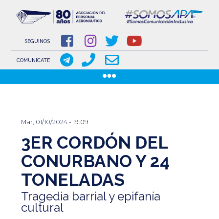
NOVEDADES
NOTICIAS
SEGUINOS
COMUNICACIONES
COMUNICATE
COMUNICACIONES DE LOS GREMIOS AERONÁUTICOS
Pasar
GACETILLAS
al
DOCUMENTOS
contenido
INSTITUCIONAL
Mar, 01/10/2024 - 19:09
principal
3ER CORDÓN DEL
SOBRE APA
COMISIÓN DIRECTIVA
CONURBANO Y 24
TONELADAS
www.aeronauticosapa.org.ar
Tragedia barrial y epifanía
Apa Aeronauticos
cultural
t.me/canal_APA