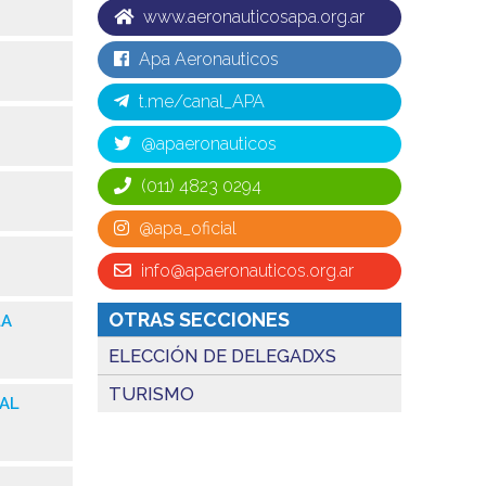
www.aeronauticosapa.org.ar
Apa Aeronauticos
t.me/canal_APA
@apaeronauticos
(011) 4823 0294
@apa_oficial
info@apaeronauticos.org.ar
OTRAS SECCIONES
LA
ELECCIÓN DE DELEGADXS
TURISMO
NAL