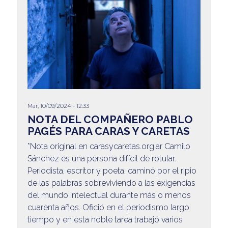
Mar, 10/09/2024 - 12:33
NOTA DEL COMPAÑERO PABLO
PAGÉS PARA CARAS Y CARETAS
*Nota original en carasycaretas.org.ar Camilo
Sánchez es una persona difícil de rotular.
Periodista, escritor y poeta, caminó por el ripio
de las palabras sobreviviendo a las exigencias
del mundo intelectual durante más o menos
cuarenta años. Ofició en el periodismo largo
tiempo y en esta noble tarea trabajó varios