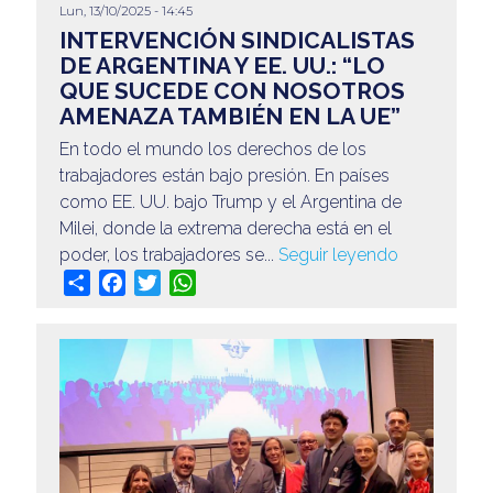
Lun, 13/10/2025 - 14:45
@apaeronauticos
INTERVENCIÓN SINDICALISTAS
DE ARGENTINA Y EE. UU.: “LO
(011) 4823 0294
QUE SUCEDE CON NOSOTROS
AMENAZA TAMBIÉN EN LA UE”
@apa_oficial
En todo el mundo los derechos de los
info@apaeronauticos.org.ar
trabajadores están bajo presión. En países
como EE. UU. bajo Trump y el Argentina de
OTRAS SECCIONES
Milei, donde la extrema derecha está en el
ELECCIÓN DE DELEGADXS
poder, los trabajadores se...
Seguir leyendo
TURISMO
Share
Facebook
Twitter
WhatsApp