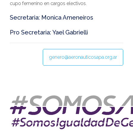
cupo femenino en cargos electivos.
@apaeronauticos
Secretaria: Monica Ameneiros
(011) 4823 0294
Pro Secretaria: Yael Gabrielli
@apa_oficial
info@apaeronauticos.org.ar
OTRAS SECCIONES
genero@aeronauticosapa.org.ar
ELECCIÓN DE DELEGADXS
TURISMO