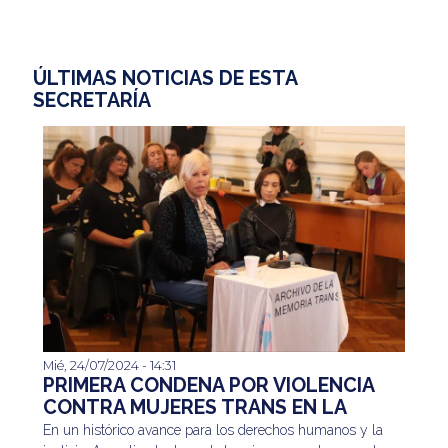
ÚLTIMAS NOTICIAS DE ESTA
SECRETARÍA
Mié, 24/07/2024 - 14:31
En un histórico avance para los derechos humanos y
PRIMERA CONDENA POR VIOLENCIA
la justicia, Argentina ha logrado la primera condena
CONTRA MUJERES TRANS EN LA
en el mundo por violencia sistemática contra mujeres
DICTADURA
En un histórico avance para los derechos humanos y la
trans durante la última dictadura cívico-...
Seguir