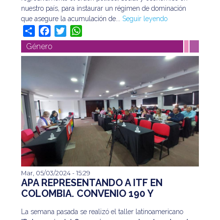
leyendo
nuestro país, para instaurar un régimen de dominación
que asegure la acumulación de...
Seguir leyendo
Share
Facebook
Twitter
WhatsApp
Género
Mar, 05/03/2024 - 15:29
La semana pasada se realizó el taller latinoamericano
APA REPRESENTANDO A ITF EN
"
Relevancia del Convenio 190 para los derechos
COLOMBIA. CONVENIO 190 Y
de lxs trabajadorxs LGBTQI+
", en Bogotá.
DERECHOS LGBTQI+
La semana pasada se realizó el taller latinoamericano