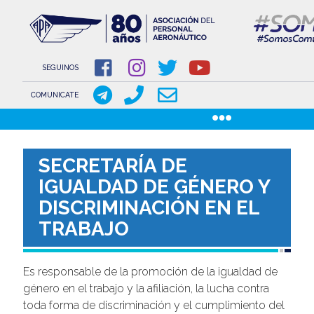
NOVEDADES
NOTICIAS
SEGUINOS
COMUNICACIONES
COMUNICATE
COMUNICACIONES DE LOS GREMIOS AERONÁUTICOS
GACETILLAS
Pasar
DOCUMENTOS
al
SECRETARÍA DE
contenido
INSTITUCIONAL
IGUALDAD DE GÉNERO Y
principal
SOBRE APA
DISCRIMINACIÓN EN EL
COMISIÓN DIRECTIVA
TRABAJO
www.aeronauticosapa.org.ar
Es responsable de la promoción de la igualdad de
Apa Aeronauticos
género en el trabajo y la afiliación, la lucha contra
toda forma de discriminación y el cumplimiento del
t.me/canal_APA