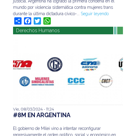
justicia, Argentina ha logrado la primera condena en el
leyendo
mundo por violencia sistemática contra mujeres trans
durante la última dictadura cívico-...
Seguir leyendo
Share
Facebook
Twitter
WhatsApp
Derechos Humanos
Vie, 08/03/2024 - 11:24
El gobierno de Milei vino a intentar reconfigurar
#8M EN ARGENTINA
regresivamente el orden político, social y económico
en nuestro país, para instaurar un régimen de
El gobierno de Milei vino a intentar reconfigurar
dominación que asegure la acumulación de...
Seguir
regresivamente el orden político, social y económico en