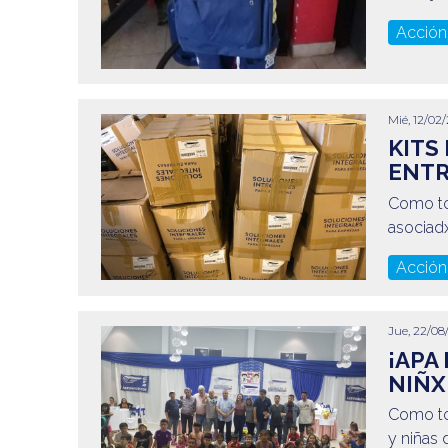
Acción
Mié, 12/02/
KITS
ENT
Como tod
asociad
Acción
Jue, 22/08/
¡APA
NIÑX
Como to
y niñas 