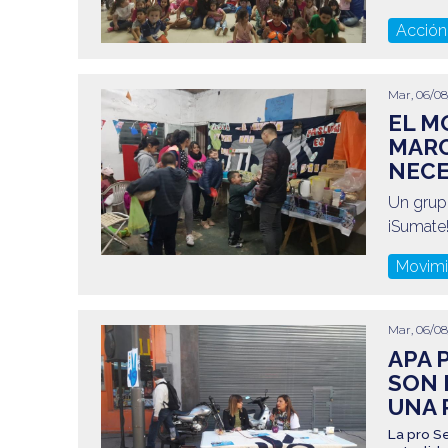
Acción
Mar, 06/08
EL M
MARC
NECE
Un grup
¡Sumate
Movimi
Mar, 06/08
APA 
SON 
UNA 
La pro Se