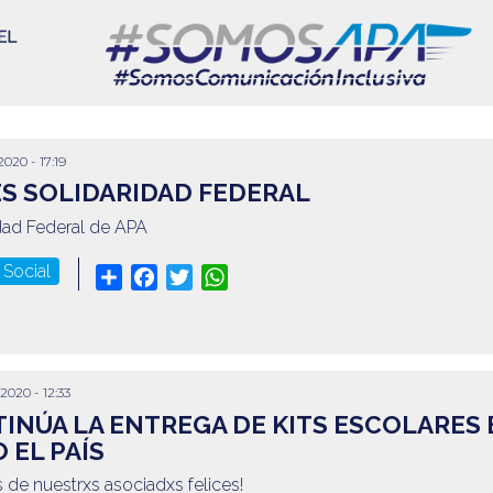
2020 - 17:19
ES SOLIDARIDAD FEDERAL
idad Federal de APA
 Social
Share
Facebook
Twitter
WhatsApp
2020 - 12:33
INÚA LA ENTREGA DE KITS ESCOLARES 
 EL PAÍS
xs de nuestrxs asociadxs felices!