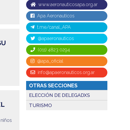
www.aeronauticosapa.org.ar
Apa Aeronauticos
t.me/canal_APA
@apaeronauticos
SU
(011) 4823 0294
@apa_oficial
info@apaeronauticos.org.ar
OTRAS SECCIONES
ELECCIÓN DE DELEGADXS
EL
TURISMO
 niños