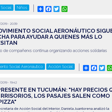
 Social
Niños
Share
Facebook
Twitter
WhatsApp
/2019 - 20:39
OVIMIENTO SOCIAL AERONÁUTICO SIGU
HA PARA AYUDAR A QUIENES MÁS LO
SITAN
o de compañerxs continua organizando acciones solidarias
!
ento Social Aeronáutico
Acción Social
Share
Facebo
Twit
/2019 - 19:42
PRESENTE EN TUCUMÁN: "HAY PRECIOS 
IRRISORIOS, LOS PASAJES SALEN COMO
PIZZA"
cretaria de Acción Social del Interior, Daniela Juantorena analizó la