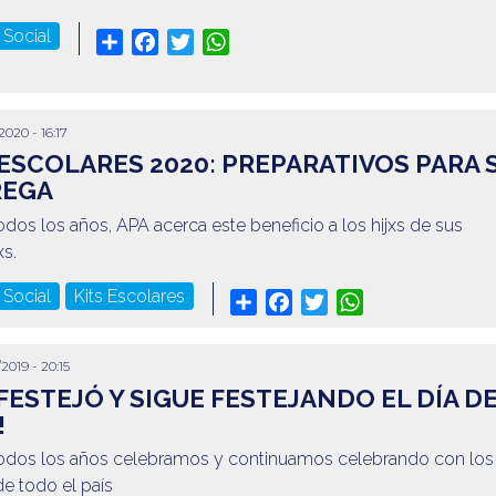
 Social
Share
Facebook
Twitter
WhatsApp
2020 - 16:17
 ESCOLARES 2020: PREPARATIVOS PARA 
REGA
os los años, APA acerca este beneficio a los hijxs de sus
xs.
 Social
Kits Escolares
Share
Facebook
Twitter
WhatsApp
2019 - 20:15
 FESTEJÓ Y SIGUE FESTEJANDO EL DÍA D
!
dos los años celebramos y continuamos celebrando con los
de todo el país