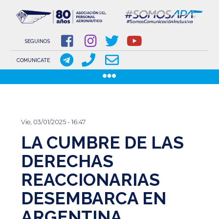
NOVEDADES
NOTICIAS
SEGUINOS
COMUNICACIONES
COMUNICATE
COMUNICACIONES DE LOS GREMIOS AERONÁUTICOS
Pasar
GACETILLAS
al
DOCUMENTOS
contenido
INSTITUCIONAL
Vie, 03/01/2025 - 16:47
principal
LA CUMBRE DE LAS
SOBRE APA
COMISIÓN DIRECTIVA
DERECHAS
REACCIONARIAS
www.aeronauticosapa.org.ar
DESEMBARCA EN
Apa Aeronauticos
ARGENTINA
t.me/canal_APA