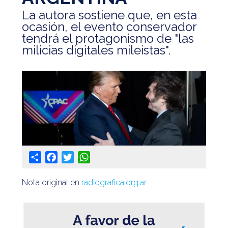
La autora sostiene que, en esta
@apaeronauticos
ocasión, el evento conservador
(011) 4823 0294
tendrá el protagonismo de "las
milicias digitales mileistas".
@apa_oficial
info@apaeronauticos.org.ar
OTRAS SECCIONES
ELECCIÓN DE DELEGADXS
TURISMO
Share
Facebook
Twitter
WhatsApp
Nota original en
radiografica.org.ar