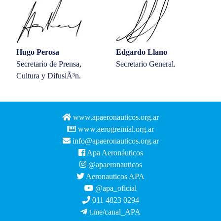
Hugo Perosa
Edgardo Llano
Secretario de Prensa,
Secretario General.
Cultura y DifusiÃ³n.
www.apaeronauticos.org.ar
www.aerogremial.org.ar
info@apaeronauticos.org.ar
Apa Aeronáuticos
@apaeronauticos
Aeronauticos APA
@apa_oficial
011 4823 0294
t.me/canal_APA