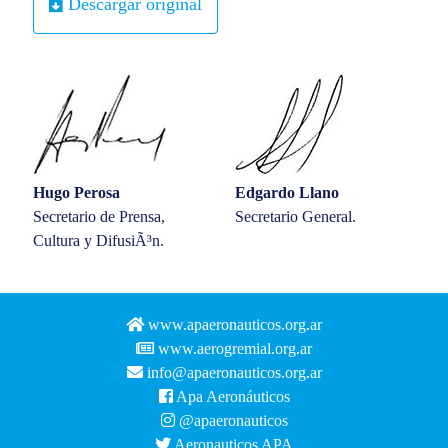
Descargar original
Hugo Perosa
Edgardo Llano
Secretario de Prensa,
Secretario General.
Cultura y DifusiÃ³n.
www.apaeronauticos.org.ar
www.aerogremial.org.ar
info@apaeronauticos.org.ar
Apa Aeronáuticos
@apaeronauticos
Aeronauticos APA