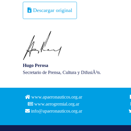
Descargar original
Hugo Perosa
Secretario de Prensa, Cultura y DifusiÃ³n.
www.apaeronauticos.org.ar
www.aerogremial.org.ar
info@apaeronauticos.org.ar