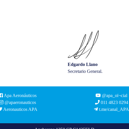
Edgardo Llano
Secretario General.
Apa Aeronáuticos
@apa_oï¬cial
@apaeronauticos
011 4823 0294
Aeronauticos APA
t.me/canal_APA