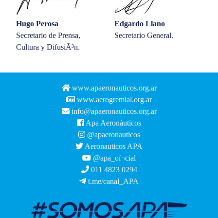
Hugo Perosa
Edgardo Llano
Secretario de Prensa,
Secretario General.
Cultura y DifusiÃ³n.
www.apaeronauticos.org.ar
www.aerogremial.org.ar
info@apaeronauticos.org.ar
Apa Aeronáuticos
@apaeronauticos
Aeronauticos APA
@apa_oï¬cial
011 4823 0294
t.me/canal_APA