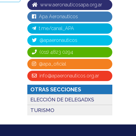
www.aeronauticosapa.org.ar
Apa Aeronauticos
t.me/canal_APA
@apaeronauticos
(011) 4823 0294
@apa_oficial
info@apaeronauticos.org.ar
OTRAS SECCIONES
ELECCIÓN DE DELEGADXS
TURISMO