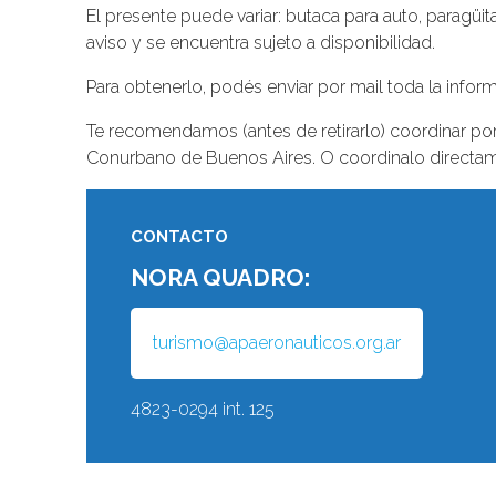
El presente puede variar: butaca para auto, paragüit
aviso y se encuentra sujeto a disponibilidad.
Para obtenerlo, podés enviar por mail toda la infor
Te recomendamos (antes de retirarlo) coordinar por 
Conurbano de Buenos Aires. O coordinalo directame
CONTACTO
NORA QUADRO:
turismo@apaeronauticos.org.ar
4823-0294 int. 125