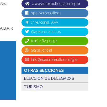
evio
www.aeronauticosapa.org.ar
Apa Aeronauticos
t.me/canal_APA
A.B.A. o
@apaeronauticos
(011) 4823 0294
@apa_oficial
info@apaeronauticos.org.ar
OTRAS SECCIONES
ELECCIÓN DE DELEGADXS
TURISMO